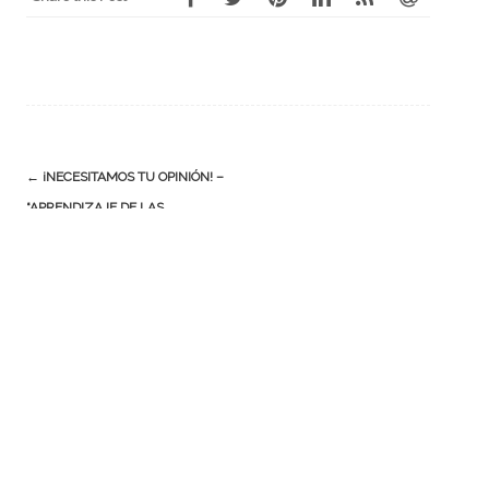
←
¡NECESITAMOS TU OPINIÓN! –
“APRENDIZAJE DE LAS
EMOCIONES”
CALENDÁRIO