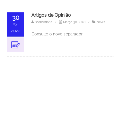
Artigos de Opinião
30
Beemotional
/
Março 30, 2022
/
News
03,
2022
Consulte o novo separador.
CALENDÁRIO
S
T
Q
Q
S
S
D
1
2
3
4
5
6
7
8
9
10
11
12
13
14
15
16
17
18
19
20
21
22
23
24
25
26
27